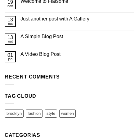
Welcome to Flatsome
19
nov
Just another post with A Gallery
13
out
A Simple Blog Post
13
out
A Video Blog Post
01
jan
RECENT COMMENTS
TAG CLOUD
brooklyn
fashion
style
women
CATEGORIAS