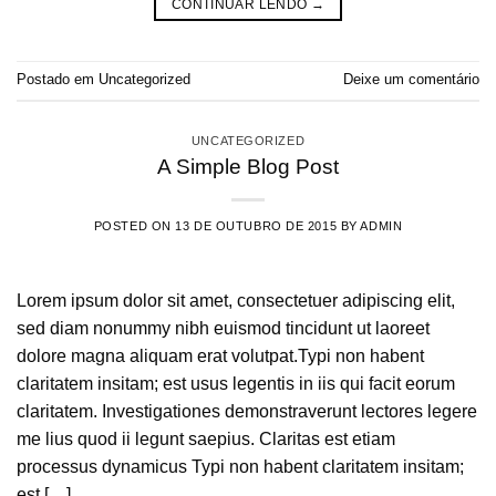
CONTINUAR LENDO
→
Postado em
Uncategorized
Deixe um comentário
UNCATEGORIZED
A Simple Blog Post
POSTED ON
13 DE OUTUBRO DE 2015
BY
ADMIN
Lorem ipsum dolor sit amet, consectetuer adipiscing elit,
sed diam nonummy nibh euismod tincidunt ut laoreet
dolore magna aliquam erat volutpat.Typi non habent
claritatem insitam; est usus legentis in iis qui facit eorum
claritatem. Investigationes demonstraverunt lectores legere
me lius quod ii legunt saepius. Claritas est etiam
processus dynamicus Typi non habent claritatem insitam;
est […]