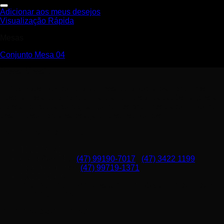
Adicionar aos meus desejos
Visualização Rápida
Mesas
Conjunto Mesa 04
Nossa Missão
A Colchões Flex tem como missão comercializar produtos
destinados ao conforto e qualidade do sono através da busca
constante pelo aperfeiçoamento dos produtos e atendimento,
visando sempre à satisfação de seus clientes.
ENTRE EM CONTATO
TELEFONE
Colchões Flex
(47) 99190-7017
|
(47) 3422 1199
Flex Ambientes
(47) 99719-1371
ENDEREÇO
Rua Rolf Colin nº 109 sala 10 – América – CONDOMÍNIO
PARCO PERINI
CURTA NOSSA PÁGINA