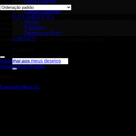
Linha Essence
Linha Espuma
Camas Sommier
FLEX AMBIENTES
Contamos com uma linha de salas de jantar, com modelos de
Mesas
mesas e cadeiras que vão do tradicional ao contemporâneo,
Estofados
matéria prima de excelente qualidade e acabamento
Poltronas e Puffs
diferenciado. Tudo para deixar sua casa perfeita, para esse
CONTATO
momento tão especial, reunindo família e amigos.
Pesquisar
por:
Adicionar aos meus desejos
Visualização Rápida
Mesas
Conjunto Mesa 01