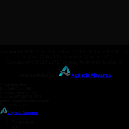
Copyright 2026 ©
Colchões Flex - CNPJ: 04.467.209/0001-10
| Rua Rolf Colin, 109 - América, Joinville - SC
Contato: (47) 99719-1371 | contato@colchoesflex.com.br
Desenvolvido por
Agência Alavanca
©
Colchões Flex
Rua Rolf Colin, 109
América, Joinville - SC
Contato: (47) 99719-1371
contato@colchoesflex.com.br
Desenvolvido por
Agência Alavanca
Pesquisar
por: