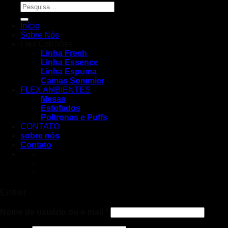
Início
Sobre Nós
Flex Colchões
Linha Fresh
Linha Essence
Linha Espuma
Camas Sommier
FLEX AMBIENTES
Mesas
Estofados
Poltronas e Puffs
CONTATO
sobre nós
Contato
Entrar
Nome de usuário ou e-mail
*