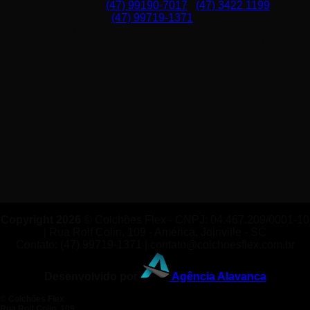
Colchões Flex
(47) 99190-7017
|
(47) 3422 1199
Flex Ambientes
(47) 99719-1371
ENDEREÇO
Rua Rolf Colin nº 109 sala 10 – América – CONDOMÍNIO
PARCO PERINI
CURTA NOSSA PÁGINA
Copyright 2026 ©
Colchões Flex - CNPJ: 04.467.209/0001-10
| Rua Rolf Colin, 109 - América, Joinville - SC
Contato: (47) 99719-1371 | contato@colchoesflex.com.br
Desenvolvido por
Agência Alavanca
©
Colchões Flex
Rua Rolf Colin, 109