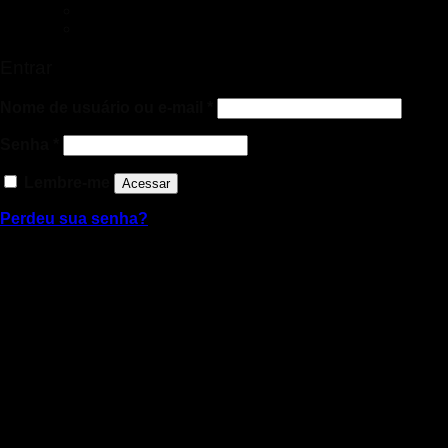
Entrar
Nome de usuário ou e-mail
*
Senha
*
Lembre-me
Acessar
Perdeu sua senha?