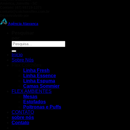
América, Joinville - SC
Contato: (47) 99719-1371
contato@colchoesflex.com.br
Desenvolvido por
Agência Alavanca
Pesquisar
por:
Início
Sobre Nós
Flex Colchões
Linha Fresh
Linha Essence
Linha Espuma
Camas Sommier
FLEX AMBIENTES
Mesas
Estofados
Poltronas e Puffs
CONTATO
sobre nós
Contato