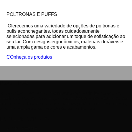
POLTRONAS E PUFFS
Oferecemos uma variedade de opções de poltronas e
puffs aconchegantes, todas cuidadosamente
selecionadas para adicionar um toque de sofisticação ao
seu lar. Com designs ergonômicos, materiais duráveis e
uma ampla gama de cores e acabamentos.
COnheça os produtos
Nossa Missão
A Colchões Flex tem como missão comercializar produtos
destinados ao conforto e qualidade do sono através da busca
constante pelo aperfeiçoamento dos produtos e atendimento,
visando sempre à satisfação de seus clientes.
ENTRE EM CONTATO
TELEFONE