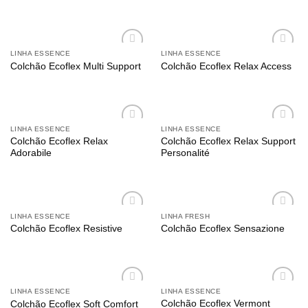
meus
meus
desejos
desejos
LINHA ESSENCE
LINHA ESSENCE
Adicionar
Adicionar
Colchão Ecoflex Multi Support
Colchão Ecoflex Relax Access
aos
aos
meus
meus
desejos
desejos
LINHA ESSENCE
LINHA ESSENCE
Adicionar
Adicionar
Colchão Ecoflex Relax
Colchão Ecoflex Relax Support
aos
aos
Adorabile
Personalité
meus
meus
desejos
desejos
LINHA ESSENCE
LINHA FRESH
Adicionar
Adicionar
Colchão Ecoflex Resistive
Colchão Ecoflex Sensazione
aos
aos
meus
meus
desejos
desejos
LINHA ESSENCE
LINHA ESSENCE
Adicionar
Adicionar
Colchão Ecoflex Vermont
Colchão Ecoflex Soft Comfort
aos
aos