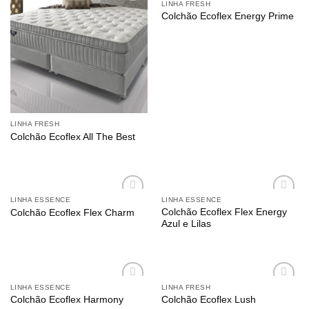
LINHA FRESH
Adicionar
Adicionar
Colchão Ecoflex Energy Prime
aos
aos
meus
meus
desejos
desejos
LINHA FRESH
Colchão Ecoflex All The Best
LINHA ESSENCE
LINHA ESSENCE
Adicionar
Adicionar
Colchão Ecoflex Flex Energy
Colchão Ecoflex Flex Charm
aos
aos
Azul e Lilas
meus
meus
desejos
desejos
LINHA ESSENCE
LINHA FRESH
Adicionar
Adicionar
Colchão Ecoflex Harmony
Colchão Ecoflex Lush
aos
aos