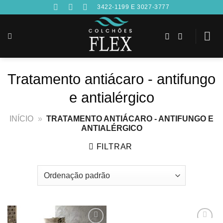
Skip
3422-1199 E 3027-3777
to
content
Tratamento antiácaro - antifungo
e antialérgico
INÍCIO
»
TRATAMENTO ANTIÁCARO - ANTIFUNGO E
ANTIALÉRGICO
FILTRAR