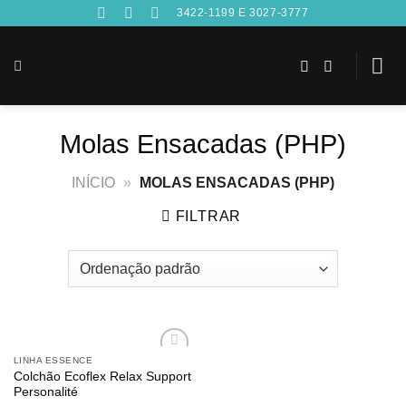
Skip
3422-1199 E 3027-3777
to
content
Molas Ensacadas (PHP)
INÍCIO
»
MOLAS ENSACADAS (PHP)
FILTRAR
LINHA ESSENCE
Adicionar
Colchão Ecoflex Relax Support
aos
Personalité
meus