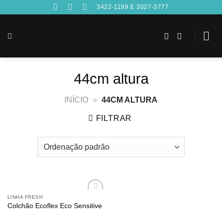
Skip
3422-1199 E 3027-3777
to
content
44cm altura
INÍCIO
»
44CM ALTURA
FILTRAR
LINHA FRESH
Adicionar
Colchão Ecoflex Eco Sensitive
aos
meus