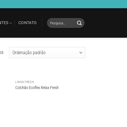
Pesquisar
NTES
CONTATO
por:
os
LINHA FRESH
onar
Adicionar
Colchão Ecoflex Relax Fresh
meus
aos meus
jos
desejos