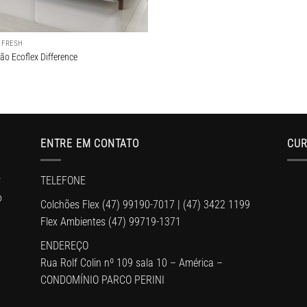
 FRESH
ão Ecoflex Difference
ENTRE EM CONTATO
CUR
r
TELEFONE
o
Colchões Flex
(47) 99190-7017
|
(47) 3422 1199
Flex Ambientes
(47) 99719-1371
ENDEREÇO
Rua Rolf Colin nº 109 sala 10 – América –
CONDOMÍNIO PARCO PERINI