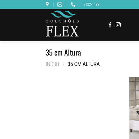
Skip
3422-1199
to
content
35 cm Altura
INÍCIO
»
35 CM ALTURA