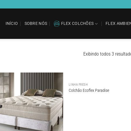
INÍCIO
SOBRE NÓS
FLEX COLCHÕES
FLEX AMBIE
Exibindo todos 3 resultad
LINHA FRESH
Adicionar
Adici
Colchão Ecoflex Paradise
aos meus
aos 
desejos
dese