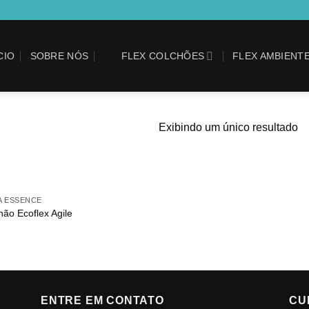
CIO
SOBRE NÓS
FLEX COLCHÕES
FLEX AMBIENT
Exibindo um único resultado
A ESSENCE
Adicionar
hão Ecoflex Agile
aos
meus
desejos
ENTRE EM CONTATO
CU