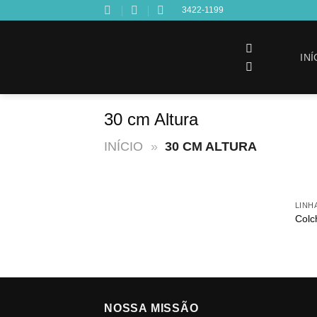
Skip
3422-1199
to
content
INÍ
30 cm Altura
INÍCIO
»
30 CM ALTURA
LINH
Colc
NOSSA MISSÃO