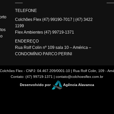
TELEFONE
orto
Colchões Flex
(47) 99190-7017
|
(47) 3422
1199
tos
Flex Ambientes
(47) 99719-1371
ão
ENDEREÇO
Rua Rolf Colin nº 109 sala 10 – América –
CONDOMÍNIO PARCO PERINI
Colchões Flex - CNPJ: 04.467.209/0001-10 | Rua Rolf Colin, 109 - Amér
Contato: (47) 99719-1371 | contato@colchoesflex.com.br
Desenvolvido por
Agência Alavanca