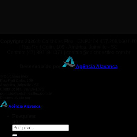
Copyright 2026 ©
Colchões Flex - CNPJ: 04.467.209/0001-10
| Rua Rolf Colin, 109 - América, Joinville - SC
Contato: (47) 99719-1371 | contato@colchoesflex.com.br
Desenvolvido por
Agência Alavanca
©
Colchões Flex
Rua Rolf Colin, 109
América, Joinville - SC
Contato: (47) 99719-1371
contato@colchoesflex.com.br
Desenvolvido por
Agência Alavanca
Pesquisar
por: