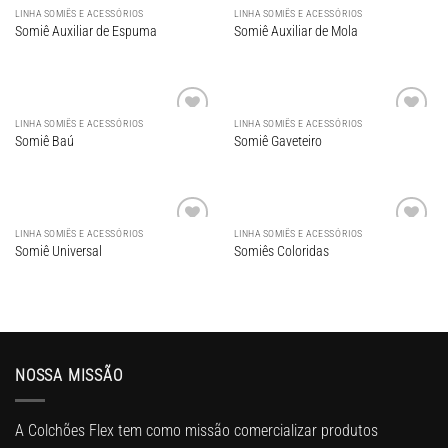
LINHA SOMIÊS E ACESSÓRIOS
LINHA SOMIÊS E ACESSÓRIOS
Adicionar
Adicionar
Somiê Auxiliar de Espuma
Somiê Auxiliar de Mola
aos meus
aos meus
desejos
desejos
LINHA SOMIÊS E ACESSÓRIOS
LINHA SOMIÊS E ACESSÓRIOS
Adicionar
Adicionar
Somiê Baú
Somiê Gaveteiro
aos meus
aos meus
desejos
desejos
LINHA SOMIÊS E ACESSÓRIOS
LINHA SOMIÊS E ACESSÓRIOS
Adicionar
Adicionar
Somiê Universal
Somiês Coloridas
aos meus
aos meus
desejos
desejos
NOSSA MISSÃO
A Colchões Flex tem como missão comercializar produtos